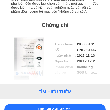
CHUYẾN
phụ kiện đều được lựa chọn cẩn thận, mọi quy trình đều
được kiểm tra và kiểm soát nghiêm ngặt, và mỗi sản
THAM
phẩm đều hướng tới mục tiêu "không có sai sót".
QUAN
Chứng chỉ
NHÀ
MÁY
Tiêu chuẩn
ISO9001:2018
KIỂM
Số
CN12/31447
ngày phát hành
2018-11-13
SOÁT
Ngày hết hạn
2021-11-12
CHẤT
Phạm vi/phạm vi
Including digital telescope,hunting camera,sports camera,observing-bird camera,garden camera,bluetooth earphone night vision vie
LƯỢNG
cấp bởi
SGS United Kingdom Ltd Systems& Services Certification
LIÊN
TÌM HIỂU THÊM
HỆ
VỚI
LIÊN HỆ CHÚNG TÔI!