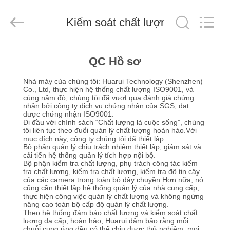
2026
KEEPWAY
INDUSTRIAL
(
Kiểm soát chất lượng
ASIA
)
CO.,LTD.
All
NHÀ
Rights
Reserved.
QC Hồ sơ
Nhà máy của chúng tôi: Huarui Technology (Shenzhen)
SẢN
Co., Ltd, thực hiện hệ thống chất lượng ISO9001, và
cùng năm đó, chúng tôi đã vượt qua đánh giá chứng
PHẨM
nhận bởi công ty dịch vụ chứng nhận của SGS, đạt
được chứng nhận ISO9001.
Đi đầu với chính sách “Chất lượng là cuộc sống”, chúng
tôi liên tục theo đuổi quản lý chất lượng hoàn hảo.Với
VIDEO
mục đích này, công ty chúng tôi đã thiết lập:
Bộ phận quản lý chịu trách nhiệm thiết lập, giám sát và
cải tiến hệ thống quản lý tích hợp nội bộ.
Bộ phận kiểm tra chất lượng, phụ trách công tác kiểm
VỀ
tra chất lượng, kiểm tra chất lượng, kiểm tra độ tin cậy
của các camera trong toàn bộ dây chuyền.Hơn nữa, nó
CHÚNG
cũng cần thiết lập hệ thống quản lý của nhà cung cấp,
thực hiện công việc quản lý chất lượng và không ngừng
TÔI
nâng cao toàn bộ cấp độ quản lý chất lượng.
Theo hệ thống đảm bảo chất lượng và kiểm soát chất
lượng đa cấp, hoàn hảo, Huarui đảm bảo rằng mỗi
chuỗi cung ứng đều có thể chịu được thử nghiệm, mọi