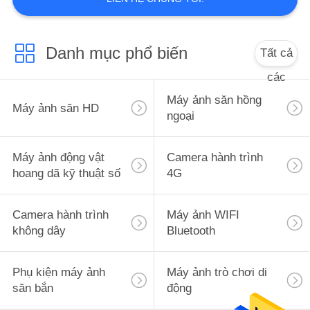
CHÚNG
TÔI
Danh mục phổ biến
Tất cả
TIN
các
TỨC
Máy ảnh săn hồng
Máy ảnh săn HD
ngoại
YÊU
Máy ảnh động vật
Camera hành trình
CẦU
hoang dã kỹ thuật số
4G
ĐẶT
GIÁ
Camera hành trình
Máy ảnh WIFI
không dây
Bluetooth
SƠ
Phụ kiện máy ảnh
Máy ảnh trò chơi di
ĐỒ
săn bắn
động
TRANG