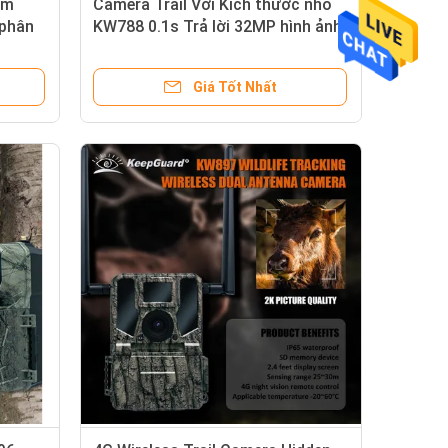
am
Camera Trail Với Kích thước nhỏ
 phân
KW788 0.1s Trả lời 32MP hình ảnh
CMOS
sắc nét 4K Video chống nước IP67
nhìn
lên đến 512GB để xem động vật
Giá Tốt Nhất
hoang dã