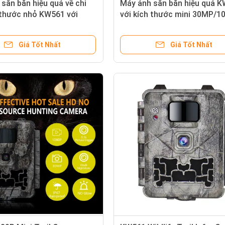
săn bắn hiệu quả về chi
Máy ảnh săn bắn hiệu quả 
 thước nhỏ KW561 với
với kích thước mini 30MP/1
80P chống nước IP67 lên
chống nước IP67 lên đến 5
B 0.3s kích hoạt để săn
Lưu trữ 0.3s Phản ứng Game 
Giá Tốt Nhất
Giá Tốt Nhất
ng dã
Camera