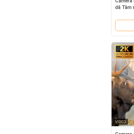
Camera 
dã Tầm 
chụp 32
Camera 
nước IP