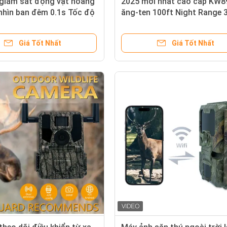
giám sát động vật hoang
2025 mới nhất cao cấp KW8
nhìn ban đêm 0.1s Tốc độ
ăng-ten 100ft Night Range
MP Camera săn bắn 4K
2K Camera săn bắn GSM ch
quan sát động vật chống
nghiên cứu động vật hoang
Giá Tốt Nhất
Giá Tốt Nhất
67
cho Trail Camera