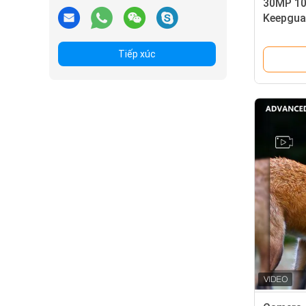
30MP 10
Keepgua
tranh Đ
Máy ảnh
Tiếp xúc