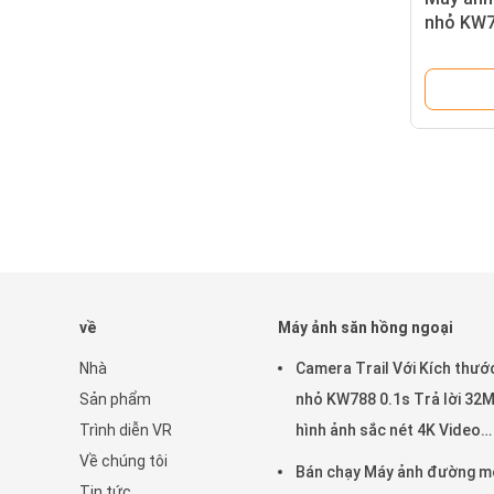
nhỏ KW78
32MP vi
lên đến
vật hoa
về
Máy ảnh săn hồng ngoại
Nhà
Camera Trail Với Kích thướ
Sản phẩm
nhỏ KW788 0.1s Trả lời 32
Trình diễn VR
hình ảnh sắc nét 4K Video
Về chúng tôi
chống nước IP67 lên đến 5
Bán chạy Máy ảnh đường m
Tin tức
để xem động vật hoang dã