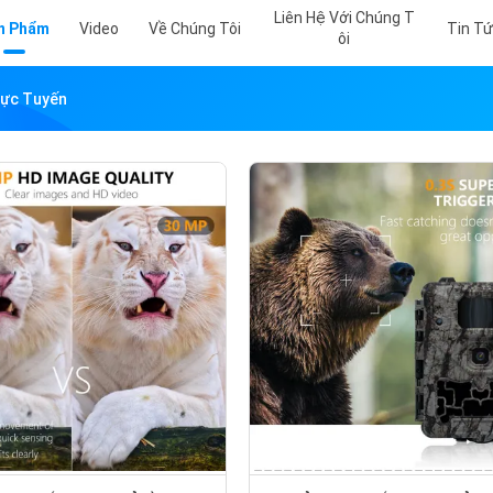
Liên Hệ Với Chúng T
n Phẩm
Video
Về Chúng Tôi
Tin T
Ôi
rực Tuyến