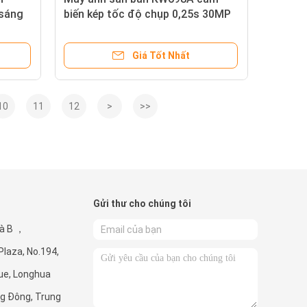
 sáng
biến kép tốc độ chụp 0,25s 30MP
ơi
1080PHD không phát sáng 100ft
đêm phạm vi chống nước IP67
Giá Tốt Nhất
camera trinh sát
10
11
12
>
>>
Gửi thư cho chúng tôi
à B ，
laza, No.194,
ue, Longhua
ng Đông, Trung