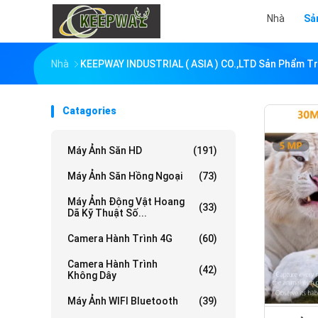
Nhà
Sả
Nhà
KEEPWAY INDUSTRIAL ( ASIA ) CO.,LTD Sản Phẩm T
Catagories
Máy Ảnh Săn HD
(191)
Máy Ảnh Săn Hồng Ngoại
(73)
Máy Ảnh Động Vật Hoang
(33)
Dã Kỹ Thuật Số...
Camera Hành Trình 4G
(60)
Camera Hành Trình
(42)
Không Dây
Máy Ảnh WIFI Bluetooth
(39)