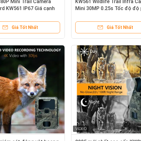
80P Mini Trail Camera
KW561 Wildlife Trail Infra C
rd KW561 IP67 Giá cạnh
Mini 30MP 0.25s Tốc độ độ
èn IR Không phát sáng
giải video 4K Bộ cảm biến 
 động vật hoang dã
chống nước Bộ nhớ SD Tầm 
Giá Tốt Nhất
Giá Tốt Nhất
ban đêm