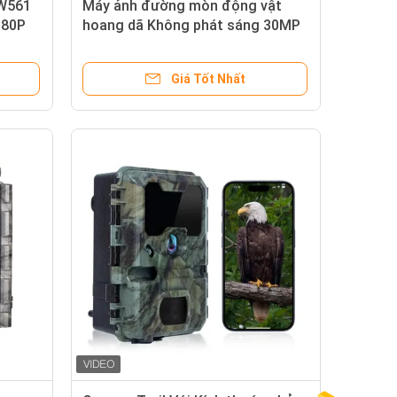
KW561
Máy ảnh đường mòn động vật
080P
hoang dã Không phát sáng 30MP
12GB
Hình ảnh 1080P Video Không thấm
Trail
nước IP67 lên đến 512GB Lưu trữ
Giá Tốt Nhất
Giá cạnh tranh Máy ảnh săn