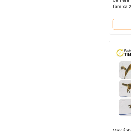
Camera t
tầm xa 
kép cao 
video tầ
Máy ảnh 