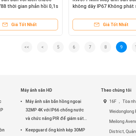
8 thời gian phản hồi 0,1s
không dây IP67 Không phát
deo 4K chống nước IP67
CMOS Sensor Thẻ SD trò ch
 512GB để quan sát động
tàng hình rừng rẻ thấp
Giá Tốt Nhất
Giá Tốt Nhất
ng dã
<<
<
5
6
7
8
9
Máy ảnh săn HD
Theo chúng tôi
c
Máy ảnh săn bắn hồng ngoại
16F ， Tòa nh
MP
32MP 4K với IP66 chống nước
Weidonglong P
và chức năng PIR để giám sát
Meilong Aven
12GB
động vật hoang dã
òn
Keepguard ống kính kép 30MP
District, Quả