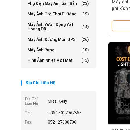
Máy ảnh 
Phụ Kiện Máy Ảnh Săn Bắn
(23)
phí kích
Máy Ảnh Trò Chơi Di Động
(19)
30MP/10
đến 512G
Máy Ảnh Vườn Động Vật
(14)
thú hoa
Hoang Dã...
Máy Ảnh Đường Mòn GPS
(26)
Máy Ảnh Rừng
(10)
Hình Ảnh Nhiệt Một Mắt
(15)
Địa Chỉ Liên Hệ
Địa Chỉ
Miss. Kelly
Liên Hệ:
Tel:
+86 15017967565
Fax:
852--27688706