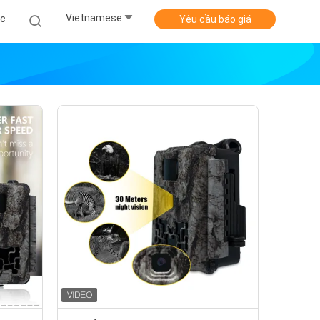
Vietnamese
ức
Yêu cầu báo giá