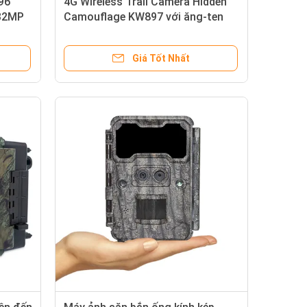
96
4G Wireless Trail Camera Hidden
 32MP
Camouflage KW897 với ăng-ten
o 4G
kép Night Vision 36MP 2K Video
 dã
cho săn nai
Giá Tốt Nhất