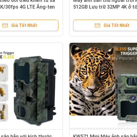
heo dõi điều khiển từ xa
Máy ảnh săn thú ngoài trời 
2K/30fps 4G LTE Ăng-ten
512GB Lưu trữ 32MP 4K ở t
cấp mới chụp ảnh và quay
30fps KW866 0.25s Tốc độ 
m xa, chế độ chờ dài
ứng Máy ảnh săn nai
Giá Tốt Nhất
Giá Tốt Nhất
săn bắn với kích thước
KW571 Mini Máy ảnh săn bắ