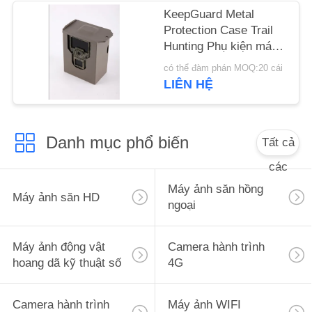
WEB
KeepGuard Metal
Protection Case Trail
Hunting Phụ kiện máy
CHÍNH
ảnh OEM
có thể đàm phán MOQ:20 cái
SÁCH
LIÊN HỆ
BẢO
MẬT
Danh mục phổ biến
Tất cả
các
Máy ảnh săn hồng
Máy ảnh săn HD
ngoại
Máy ảnh động vật
Camera hành trình
hoang dã kỹ thuật số
4G
Camera hành trình
Máy ảnh WIFI