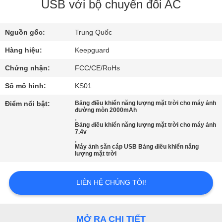
CHUYẾN
USB với bộ chuyển đổi AC
THAM
Nguồn gốc:
Trung Quốc
QUAN
NHÀ
Hàng hiệu:
Keepguard
MÁY
Chứng nhận:
FCC/CE/RoHs
Số mô hình:
KS01
KIỂM
Điểm nổi bật:
Bảng điều khiển năng lượng mặt trời cho máy ảnh
đường mòn 2000mAh
SOÁT
,
Bảng điều khiển năng lượng mặt trời cho máy ảnh
CHẤT
7.4v
,
LƯỢNG
Máy ảnh săn cáp USB Bảng điều khiển năng
lượng mặt trời
LIÊN
LIÊN HỆ CHÚNG TÔI!
HỆ
VỚI
MỞ RA CHI TIẾT