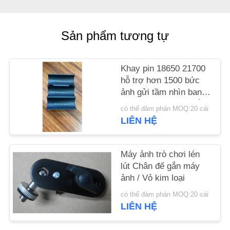
CHÚNG
TÔI
Sản phẩm tương tự
TIN
Khay pin 18650 21700
TỨC
hỗ trợ hơn 1500 bức
ảnh gửi tầm nhìn ban
YÊU
đêm máy ảnh săn bắn
có thể đàm phán MOQ:20 cái
trò chơi phụ kiện máy
CẦU
LIÊN HỆ
ảnh
ĐẶT
GIÁ
Máy ảnh trò chơi lén
lút Chân đế gắn máy
ảnh / Vỏ kim loại
SƠ
có thể đàm phán MOQ:20 cái
ĐỒ
LIÊN HỆ
TRANG