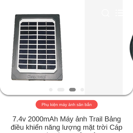
2026
KEEPWAY
INDUSTRIAL
(
ASIA
)
CO.,LTD.
All
NHÀ
Rights
Reserved.
SẢN
PHẨM
VIDEO
VỀ
CHÚNG
Phụ kiện máy ảnh săn bắn
TÔI
7.4v 2000mAh Máy ảnh Trail Bảng
điều khiển năng lượng mặt trời Cáp