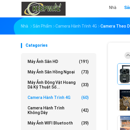
Nhà
Sả
Nhà
Sản Phẩm
Camera Hành Trình 4G
Camera Theo D
Catagories
Máy Ảnh Săn HD
(191)
Máy Ảnh Săn Hồng Ngoại
(73)
Máy Ảnh Động Vật Hoang
(33)
Dã Kỹ Thuật Số...
Camera Hành Trình 4G
(60)
Camera Hành Trình
(42)
Không Dây
Máy Ảnh WIFI Bluetooth
(39)