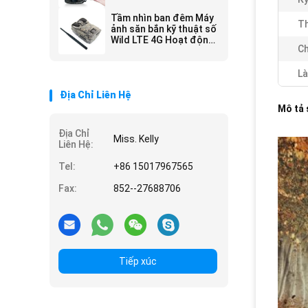
Tầm nhìn ban đêm Máy
Th
ảnh săn bắn kỹ thuật số
Wild LTE 4G Hoạt động
Ch
cả ngày và đêm
Là
Địa Chỉ Liên Hệ
Mô tả
Địa Chỉ
Miss. Kelly
Liên Hệ:
Tel:
+86 15017967565
Fax:
852--27688706
Tiếp xúc