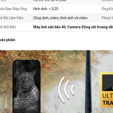
ời Gian Đáp Ứng:
Hình ảnh: < 0,25
Ống Kí
ế Độ Làm Việc:
Chụp ảnh, video, hình ảnh và video
Phạm V
m Nổi Bật:
Máy ảnh săn bắn 4G
,
Camera động vật hoang dã
 sản phẩm