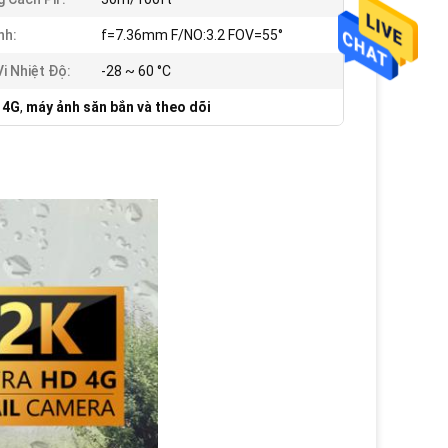
nh:
f=7.36mm F/NO:3.2 FOV=55°
i Nhiệt Độ:
-28 ~ 60 °C
 4G
,
máy ảnh săn bắn và theo dõi