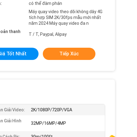
:
có thể đàm phán
Máy quay video theo dõi không dây 4G
tích hợp SIM 2K/30fps mẫu mới nhất
năm 2024 Máy quay video đa n
hoản thanh
T / T, Paypal, Alipay
Giá Tốt Nhất
Tiếp Xúc
n Giải Video:
2K/1080P/720P/VGA
n Giải Hình
32MP/16MP/4MP
 Cách Pir:
30m/100ft