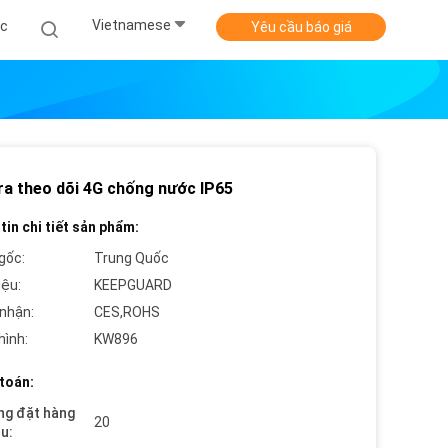
Vietnamese
ức
Yêu cầu báo giá
a theo dõi 4G chống nước IP65
tin chi tiết sản phẩm:
gốc:
Trung Quốc
iệu:
KEEPGUARD
nhận:
CES,ROHS
hình:
KW896
toán:
ng đặt hàng
20
ểu: