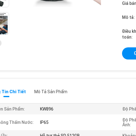
Giá bán
Mô tả:
Điều k
toán:
Tin Chi Tiết
Mô Tả Sản Phẩm
n Sản Phẩm:
KW896
Độ Phâ
Độ Phâ
hông Thấm Nước:
IP65
Ảnh:
 Ức:
Hỗ trợ thẻ SD 512GB
Khoảng