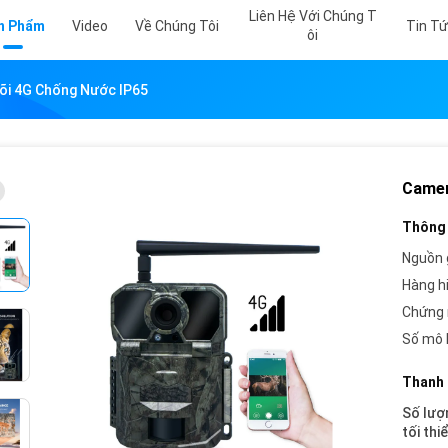
Liên Hệ Với Chúng T
n Phẩm
Video
Về Chúng Tôi
Tin T
Ôi
õi 4G Chống Nước IP65
Camer
Thông 
Nguồn 
Hàng h
Chứng 
Số mô 
Thanh 
Số lượ
tối thi