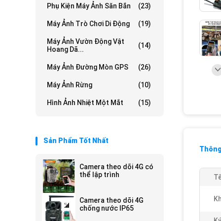
Phụ Kiện Máy Ảnh Săn Bắn
(23)
Máy Ảnh Trò Chơi Di Động
(19)
Máy Ảnh Vườn Động Vật
(14)
Hoang Dã...
Máy Ảnh Đường Mòn GPS
(26)
Máy Ảnh Rừng
(10)
Hình Ảnh Nhiệt Một Mắt
(15)
Sản Phẩm Tốt Nhất
Thông 
Camera theo dõi 4G có
thể lập trình
Tê
K
Camera theo dõi 4G
chống nước IP65
Ký