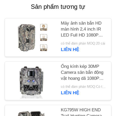
CHÚNG
Sản phẩm tương tự
TÔI
Máy ảnh săn bắn HD
TIN
màn hình 2,4 inch IR
LED Full HD 1080P
TỨC
Máy ảnh săn đường
có thể đàm phán MOQ:20 cái
mòn
LIÊN HỆ
YÊU
CẦU
Ống kính kép 30MP
ĐẶT
Camera săn bắn động
GIÁ
vật hoang dã 1080P
Tầm nhìn ban đêm
có thể đàm phán MOQ:Có thể thương lượng
IP67
LIÊN HỆ
SƠ
ĐỒ
KG795W HIGH END
TRANG
Trail Hunting Camera