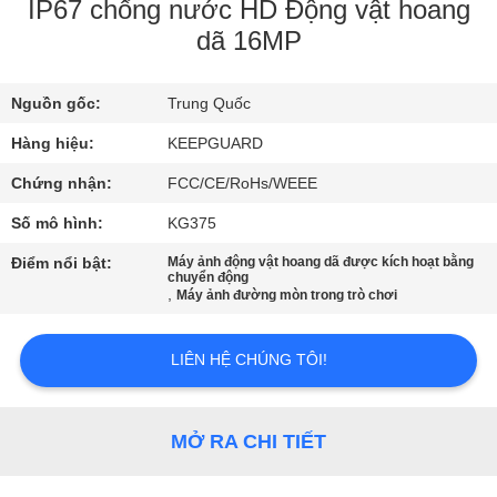
CHUYẾN
IP67 chống nước HD Động vật hoang
dã 16MP
THAM
QUAN
Nguồn gốc:
Trung Quốc
NHÀ
Hàng hiệu:
KEEPGUARD
MÁY
Chứng nhận:
FCC/CE/RoHs/WEEE
KIỂM
Số mô hình:
KG375
SOÁT
Điểm nổi bật:
Máy ảnh động vật hoang dã được kích hoạt bằng
chuyển động
CHẤT
,
Máy ảnh đường mòn trong trò chơi
LƯỢNG
LIÊN HỆ CHÚNG TÔI!
LIÊN
HỆ
MỞ RA CHI TIẾT
VỚI