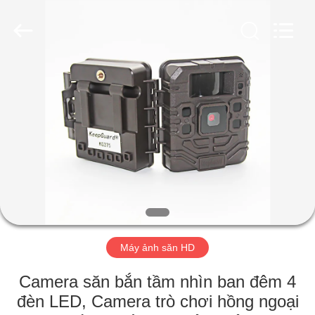
2026
KEEPWAY
INDUSTRIAL
(
ASIA
)
CO.,LTD.
All
NHÀ
Rights
Reserved.
SẢN
PHẨM
VIDEO
VỀ
CHÚNG
Máy ảnh săn HD
TÔI
Camera săn bắn tầm nhìn ban đêm 4
đèn LED, Camera trò chơi hồng ngoại