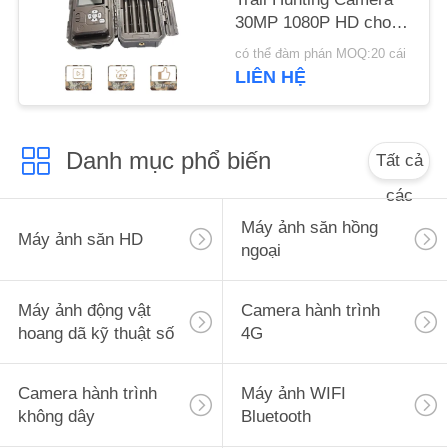
WEB
30MP 1080P HD cho
động vật hoang dã
có thể đàm phán MOQ:20 cái
CHÍNH
LIÊN HỆ
SÁCH
BẢO
Danh mục phổ biến
Tất cả
MẬT
các
Máy ảnh săn hồng
Máy ảnh săn HD
ngoại
Máy ảnh động vật
Camera hành trình
hoang dã kỹ thuật số
4G
Camera hành trình
Máy ảnh WIFI
không dây
Bluetooth