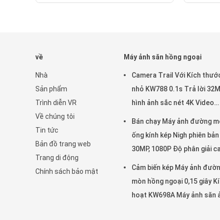
về
Máy ảnh săn hồng ngoại
Nhà
Camera Trail Với Kích thướ
Sản phẩm
nhỏ KW788 0.1s Trả lời 32
Trình diễn VR
hình ảnh sắc nét 4K Video
Về chúng tôi
chống nước IP67 lên đến 5
Bán chạy Máy ảnh đường m
Tin tức
để xem động vật hoang dã
ống kính kép Nigh phiên bản
Bản đồ trang web
30MP, 1080P Độ phân giải c
Trang di động
940nm Không phát sáng Ch
Cảm biến kép Máy ảnh đườ
Chính sách bảo mật
nước IP65
mòn hồng ngoại 0,15 giây K
hoạt KW698A Máy ảnh săn 
4K KHÔNG GLOW