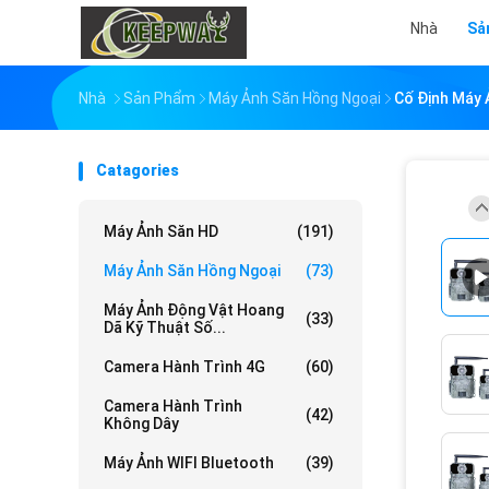
Nhà
Sả
Nhà
Sản Phẩm
Máy Ảnh Săn Hồng Ngoại
Cố Định Máy 
Catagories
Máy Ảnh Săn HD
(191)
Máy Ảnh Săn Hồng Ngoại
(73)
Máy Ảnh Động Vật Hoang
(33)
Dã Kỹ Thuật Số...
Camera Hành Trình 4G
(60)
Camera Hành Trình
(42)
Không Dây
Máy Ảnh WIFI Bluetooth
(39)