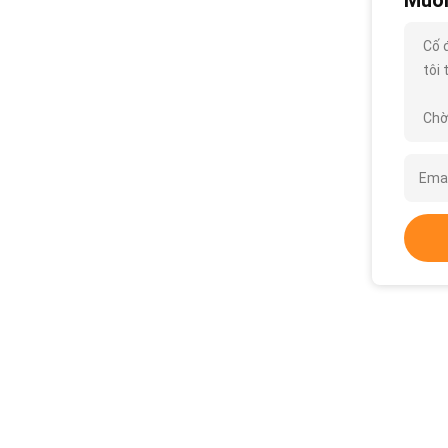
Muốn
Cố 
tôi 
Chờ