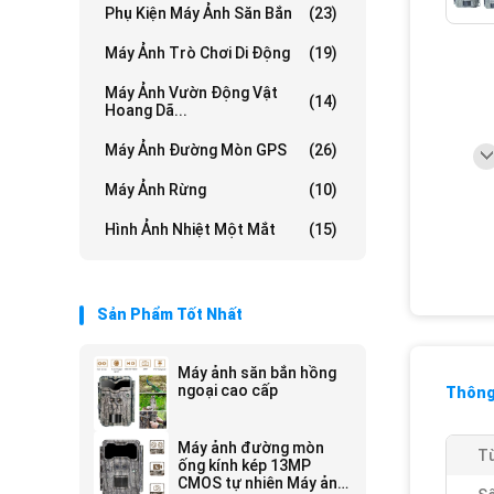
Phụ Kiện Máy Ảnh Săn Bắn
(23)
Máy Ảnh Trò Chơi Di Động
(19)
Máy Ảnh Vườn Động Vật
(14)
Hoang Dã...
Máy Ảnh Đường Mòn GPS
(26)
Máy Ảnh Rừng
(10)
Hình Ảnh Nhiệt Một Mắt
(15)
Sản Phẩm Tốt Nhất
Máy ảnh săn bắn hồng
ngoại cao cấp
Thông 
Máy ảnh đường mòn
Từ
ống kính kép 13MP
CMOS tự nhiên Máy ảnh