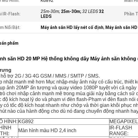
 Mô Hình:
KG892
Màn Hì
25m-30m;
25m-30m;
32 LEDS
32
i IR-Flash:
Phần T
LEDS
m Nổi Bật:
Máy ảnh săn HD lấy nét cố định
,
Máy ảnh săn H
 sản phẩm
nh săn HD 20 MP Hệ thống không dây Máy ảnh săn không 
trưng
 hỗ trợ 2G / 3G 4G GSM / MMS / SMTP / SMS.
p nhật mạnh mẽ hơn Mục nhập-máy ảnh này có cấu trúc, thiết kế 
ụp ảnh 20MP ấn tượng và quay video 1080P tuyệt vời cả ngà
trò chơi nhập cảnh mạnh mẽ trong mùa giải này bằng cách sử dụ
c độ kích hoạt lý do và phạm vi đèn flash-Phạm vi đèn flash n
y có tốc độ kích hoạt nhanh như chớp và thời gian khôi phục 
hút nào của hành động cho dù nó đang chuyển động nhanh ha
Ô HÌNH:
KG892
MEGAPIXEL
HÌNH
IR-FLASH
Màn hình màu HD 2,4 inch
THỊ:
RANGE: