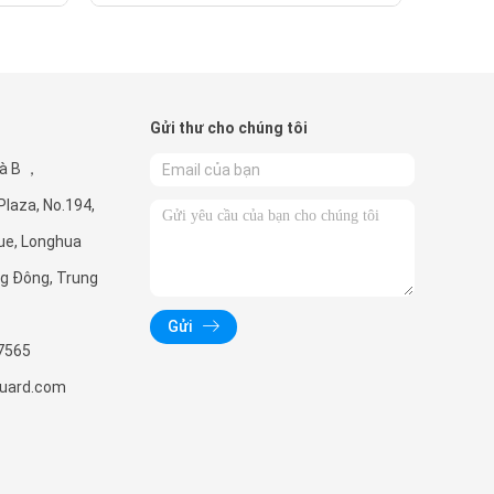
Gửi thư cho chúng tôi
à B ，
laza, No.194,
ue, Longhua
ng Đông, Trung
Gửi
7565
uard.com