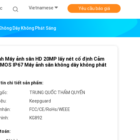
Vietnamese
ức
Yêu cầu báo giá
 Không Dây Không Phát Sáng
nh Máy ảnh săn HD 20MP lấy nét cố định Cảm
CMOS IP67 Máy ảnh săn không dây không phát
tin chi tiết sản phẩm:
gốc:
TRUNG QUỐC THẨM QUYẾN
iệu:
Keepguard
nhận:
FCC/CE/RoHs/WEEE
hình:
KG892
toán: