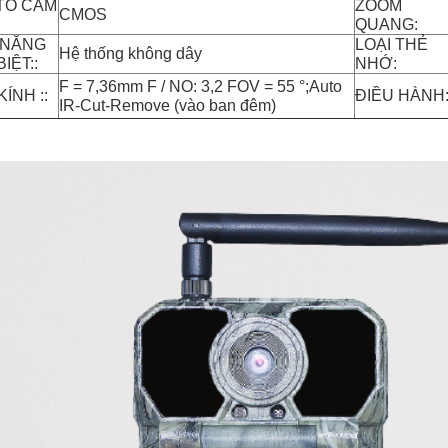
TỐ CẢM
ZOOM
CMOS
QUANG:
 NĂNG
LOẠI THẺ
Hệ thống không dây
IỆT::
NHỚ:
F = 7,36mm F / NO: 3,2 FOV = 55 °;Auto
ÍNH ::
ĐIỀU HÀNH
IR-Cut-Remove (vào ban đêm)