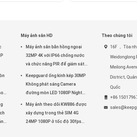
Máy ảnh săn HD
Theo chúng tôi
c
Máy ảnh săn bắn hồng ngoại
16F ， Tòa nh
MP
32MP 4K với IP66 chống nước
Weidonglong P
và chức năng PIR để giám sát
Meilong Aven
12GB
động vật hoang dã
òn
Keepguard ống kính kép 30MP
District, Quả
Không phát sáng Camera
Quốc
ao
đường mòn LED 1080P Night
+86 1501796
ống
Vision Game săn bắn rừng động
ng
Máy ảnh theo dõi KW886 được
sales@keepg
vật hoang dã Camera
ích
xây dựng trong thẻ SIM 4G
ảnh
24MP 1080P ở tốc độ 30fps
máy ảnh trò chơi IP67 chống