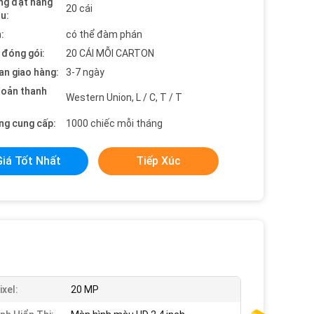
ng đặt hàng
20 cái
ểu:
:
có thể đàm phán
t đóng gói:
20 CÁI MỖI CARTON
an giao hàng:
3-7 ngày
hoản thanh
Western Union, L / C, T / T
ng cung cấp:
1000 chiếc mỗi tháng
Giá Tốt Nhất
Tiếp Xúc
xel:
20 MP