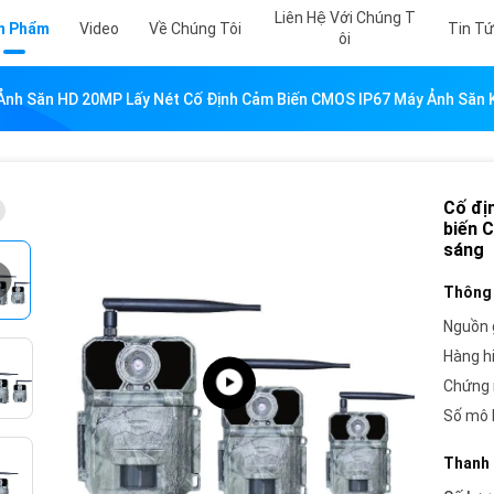
Liên Hệ Với Chúng T
n Phẩm
Video
Về Chúng Tôi
Tin T
Ôi
Ảnh Săn HD 20MP Lấy Nét Cố Định Cảm Biến CMOS IP67 Máy Ảnh Săn
Cố đị
biến 
sáng
Thông 
Nguồn 
Hàng h
Chứng 
Số mô 
Thanh 