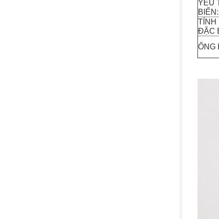
YẾU 
BIẾN:
TÍNH
ĐẶC B
ỐNG K