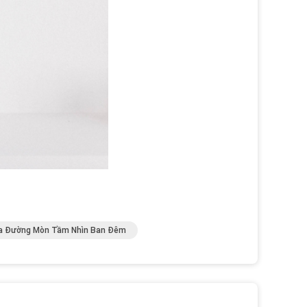
a Đường Mòn Tầm Nhìn Ban Đêm