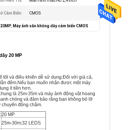
nh Hiển Thị:
Màn hình màu HD 2,4 inch
ử Cảm Biến:
CMOS
D 20MP
,
Máy ảnh săn không dây cảm biến CMOS
dây 20 MP
tốt và điều khiển dễ sử dụng.Đối với giá cả,
y lẫn đêm.Nếu bạn muốn nhận được một máy
ng ít tiền hơn.
ói chung là 25m-35m và máy ảnh động vật hoang
nhanh chóng và đảm bảo rằng bạn không bỏ lỡ
y chuyển động chậm.
:
20 MP
25m-30m;32 LEDS