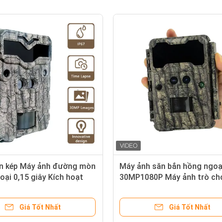
n kép Máy ảnh đường mòn
Máy ảnh săn bắn hồng ngoạ
oại 0,15 giây Kích hoạt
30MP1080P Máy ảnh trò ch
Máy ảnh săn ảnh 4K
kính kép cho bẫy động vật 
 GLOW
dã ngoài trời Máy ảnh IR ch
Giá Tốt Nhất
Giá Tốt Nhất
nước 940nm