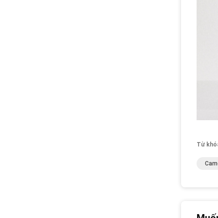
Từ khó
Came