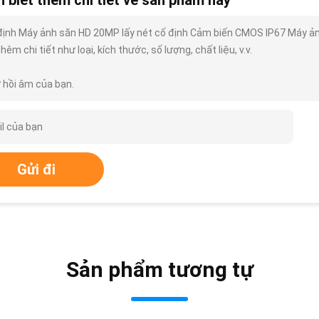
 biết thêm chi tiết về sản phẩm này
định Máy ảnh săn HD 20MP lấy nét cố định Cảm biến CMOS IP67 Máy ản
thêm chi tiết như loại, kích thước, số lượng, chất liệu, v.v.
 hồi âm của bạn.
Gửi đi
Sản phẩm tương tự