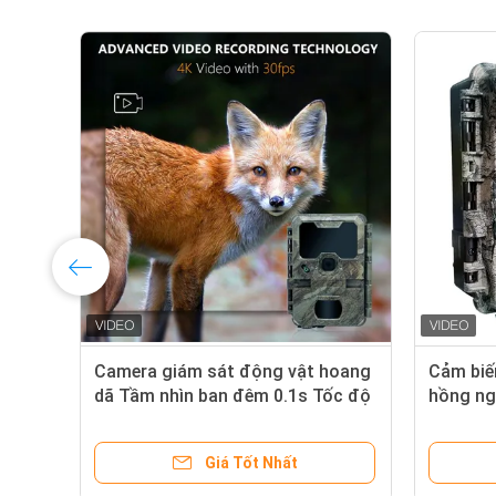
Camera giám sát động vật hoang
Cảm biế
dã Tầm nhìn ban đêm 0.1s Tốc độ
hồng ng
chụp 32MP Camera săn bắn 4K
KW698A 
Camera quan sát động vật chống
KHÔNG
Giá Tốt Nhất
nước IP67