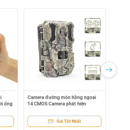
i
Camera đường mòn hồng ngoại
Cam
ơi ống
14 CMOS Camera phát hiện
KW7
hoang
chuyển động hồng ngoại 30MP
sắc
ống
Ống kính kép
lên
Giá Tốt Nhất
hoa