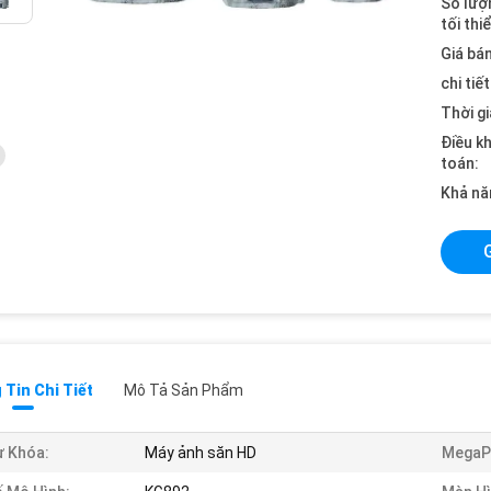
Số lượ
tối thi
Giá bán
chi tiế
Thời gi
Điều k
toán:
Khả nă
Tin Chi Tiết
Mô Tả Sản Phẩm
 Khóa:
Máy ảnh săn HD
MegaPi