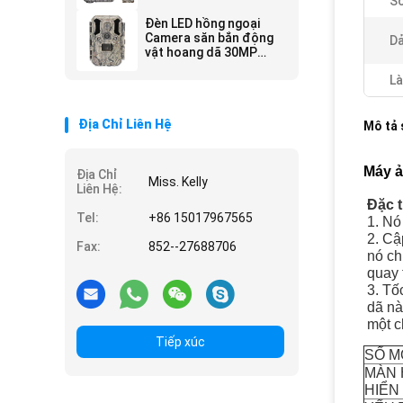
Số
săn bắn 0,3 giây Máy
ảnh tầm nhìn xa Nigh
Đèn LED hồng ngoại
Máy ảnh động vật
Camera săn bắn động
Dả
hoang dã
vật hoang dã 30MP
1080P IP66
Là
Địa Chỉ Liên Hệ
Mô tả
Máy ả
Địa Chỉ
Miss. Kelly
Liên Hệ:
Đặc 
Tel:
+86 15017967565
1. Nó
2. Cậ
Fax:
852--27688706
nó ch
quay 
3. Tố
dã nà
một c
Tiếp xúc
SỐ M
MÀN 
HIỂN 