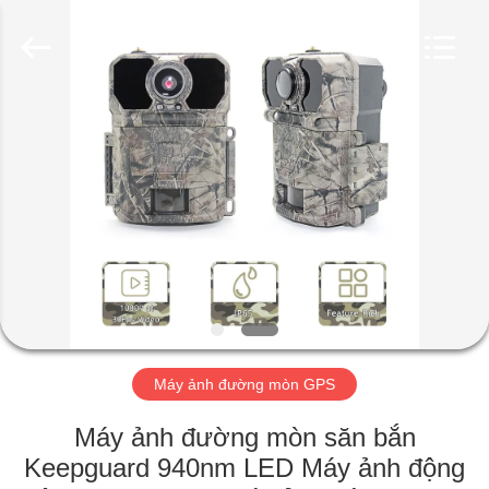
2026
KEEPWAY
INDUSTRIAL
(
ASIA
)
CO.,LTD.
All
NHÀ
Rights
Reserved.
SẢN
PHẨM
VIDEO
VỀ
CHÚNG
Máy ảnh đường mòn GPS
TÔI
Máy ảnh đường mòn săn bắn
Keepguard 940nm LED Máy ảnh động