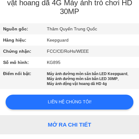
CHUYẾN
vật hoang dã 4G Máy ảnh trò chơi HD
30MP
THAM
QUAN
Nguồn gốc:
Thâm Quyến Trung Quốc
NHÀ
Hàng hiệu:
Keepguard
MÁY
Chứng nhận:
FCC/CE/RoHs/WEEE
KIỂM
Số mô hình:
KG895
SOÁT
Điểm nổi bật:
,
Máy ảnh đường mòn săn bắn LED Keepguard
,
Máy ảnh đường mòn săn bắn LED 30MP
CHẤT
Máy ảnh động vật hoang dã HD 4g
LƯỢNG
LIÊN HỆ CHÚNG TÔI!
LIÊN
HỆ
MỞ RA CHI TIẾT
VỚI