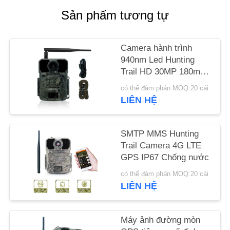
CHÚNG
Sản phẩm tương tự
TÔI
Camera hành trình
TIN
940nm Led Hunting
TỨC
Trail HD 30MP 180mA
có thể lập trình
có thể đàm phán MOQ:20 cái
LIÊN HỆ
YÊU
CẦU
SMTP MMS Hunting
ĐẶT
Trail Camera 4G LTE
GIÁ
GPS IP67 Chống nước
có thể đàm phán MOQ:20 cái
LIÊN HỆ
SƠ
ĐỒ
Máy ảnh đường mòn
TRANG