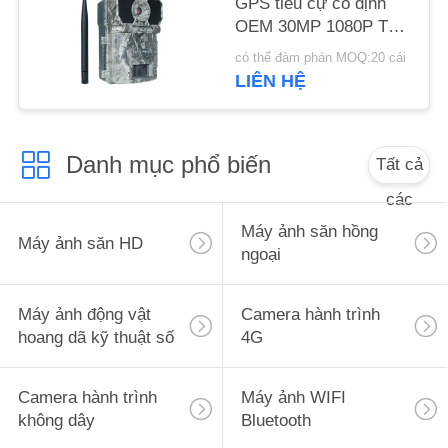
GPS tiêu cự cố định
WEB
OEM 30MP 1080P Tầm
nhìn ban đêm Ip67 0,25
có thể đàm phán MOQ:20 cái
giây
CHÍNH
LIÊN HỆ
SÁCH
BẢO
Danh mục phổ biến
Tất cả
MẬT
các
Máy ảnh săn hồng
Máy ảnh săn HD
ngoại
Máy ảnh động vật
Camera hành trình
hoang dã kỹ thuật số
4G
Camera hành trình
Máy ảnh WIFI
không dây
Bluetooth