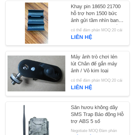
CHÚNG
Khay pin 18650 21700
TÔI
hỗ trợ hơn 1500 bức
ảnh gửi tầm nhìn ban
đêm máy ảnh săn bắn
có thể đàm phán MOQ:20 cái
TIN
trò chơi phụ kiện máy
LIÊN HỆ
ảnh
TỨC
Máy ảnh trò chơi lén
YÊU
lút Chân đế gắn máy
CẦU
ảnh / Vỏ kim loại
ĐẶT
có thể đàm phán MOQ:20 cái
LIÊN HỆ
GIÁ
Săn hươu không dây
SƠ
SMS Trap Báo động Hỗ
ĐỒ
trợ ABS 5 số
TRANG
Negotiate MOQ:Đàm phán