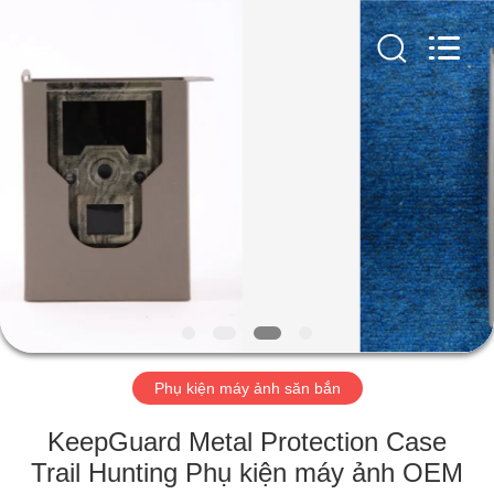
2026
KEEPWAY
INDUSTRIAL
(
ASIA
)
CO.,LTD.
All
NHÀ
Rights
Reserved.
SẢN
PHẨM
VIDEO
VỀ
CHÚNG
Phụ kiện máy ảnh săn bắn
TÔI
KeepGuard Metal Protection Case
Trail Hunting Phụ kiện máy ảnh OEM