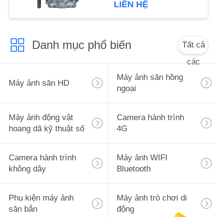
LIÊN HỆ
WEB
CHÍNH
Danh mục phổ biến
Tất cả
SÁCH
các
BẢO
Máy ảnh săn hồng
Máy ảnh săn HD
MẬT
ngoại
Máy ảnh động vật
Camera hành trình
hoang dã kỹ thuật số
4G
Camera hành trình
Máy ảnh WIFI
không dây
Bluetooth
Phụ kiện máy ảnh
Máy ảnh trò chơi di
săn bắn
động