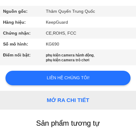
CHUYẾN
THAM
Nguồn gốc:
Thâm Quyến Trung Quốc
QUAN
Hàng hiệu:
KeepGuard
NHÀ
Chứng nhận:
CE,ROHS, FCC
MÁY
Số mô hình:
KG690
Điểm nổi bật:
,
phụ kiện camera hành động
KIỂM
phụ kiện camera trò chơi
SOÁT
LIÊN HỆ CHÚNG TÔI!
CHẤT
LƯỢNG
MỞ RA CHI TIẾT
LIÊN
HỆ
Sản phẩm tương tự
VỚI