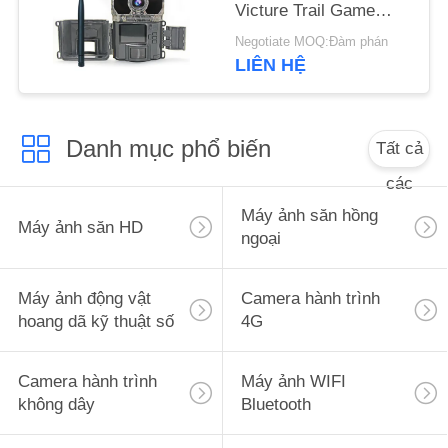
Victure Trail Game
WEB
Camera
Negotiate MOQ:Đàm phán
LIÊN HỆ
CHÍNH
SÁCH
BẢO
Danh mục phổ biến
Tất cả
MẬT
các
Máy ảnh săn hồng
Máy ảnh săn HD
ngoại
Máy ảnh động vật
Camera hành trình
hoang dã kỹ thuật số
4G
Camera hành trình
Máy ảnh WIFI
không dây
Bluetooth