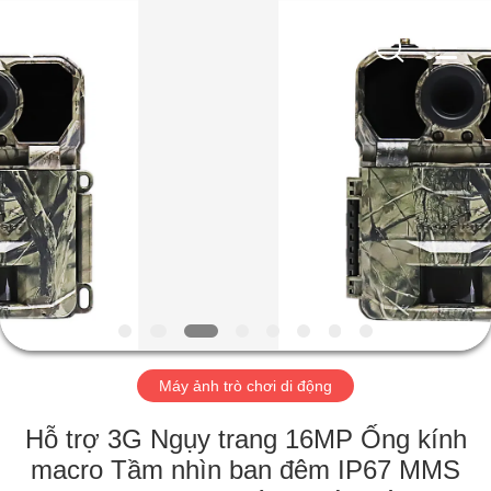
2026
KEEPWAY
INDUSTRIAL
(
ASIA
)
CO.,LTD.
All
NHÀ
Rights
Reserved.
SẢN
PHẨM
VIDEO
VỀ
CHÚNG
Máy ảnh trò chơi di động
TÔI
Hỗ trợ 3G Ngụy trang 16MP Ống kính
macro Tầm nhìn ban đêm IP67 MMS