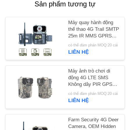
CHÚNG
Sản phẩm tương tự
TÔI
Máy quay hành động
thể thao 4G Trail SMTP
TIN
25m IR MMS GPRS
TỨC
với thẻ sim di động
có thể đàm phán MOQ:20 cái
LIÊN HỆ
YÊU
CẦU
Máy ảnh trò chơi di
ĐẶT
động 4G LTE SMS
Không dây PIR GPS
GIÁ
không dây
có thể đàm phán MOQ:20 cái
LIÊN HỆ
SƠ
ĐỒ
Farm Security 4G Deer
TRANG
Camera, OEM Hidden