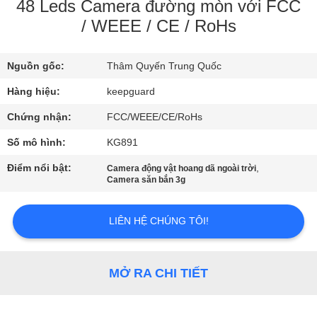
CHUYẾN
48 Leds Camera đường mòn với FCC
/ WEEE / CE / RoHs
THAM
QUAN
Nguồn gốc:
Thâm Quyến Trung Quốc
NHÀ
Hàng hiệu:
keepguard
MÁY
Chứng nhận:
FCC/WEEE/CE/RoHs
KIỂM
Số mô hình:
KG891
SOÁT
Điểm nổi bật:
,
Camera động vật hoang dã ngoài trời
Camera săn bắn 3g
CHẤT
LƯỢNG
LIÊN HỆ CHÚNG TÔI!
LIÊN
MỞ RA CHI TIẾT
HỆ
VỚI