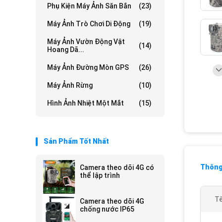
Phụ Kiện Máy Ảnh Săn Bắn
(23)
Máy Ảnh Trò Chơi Di Động
(19)
Máy Ảnh Vườn Động Vật
(14)
Hoang Dã...
Máy Ảnh Đường Mòn GPS
(26)
Máy Ảnh Rừng
(10)
Hình Ảnh Nhiệt Một Mắt
(15)
Sản Phẩm Tốt Nhất
Thông 
Camera theo dõi 4G có
thể lập trình
Tê
Camera theo dõi 4G
chống nước IP65