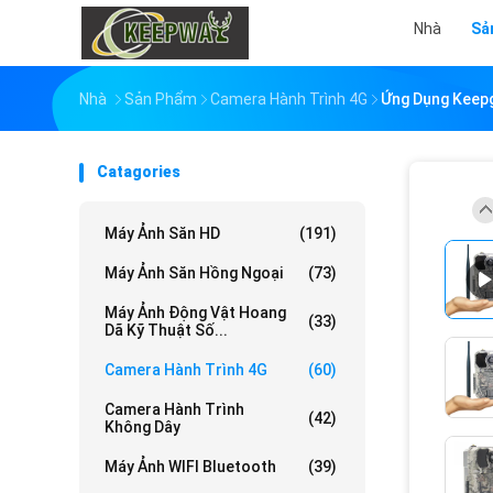
Nhà
Sả
Nhà
Sản Phẩm
Camera Hành Trình 4G
Ứng Dụng Keep
Catagories
Máy Ảnh Săn HD
(191)
Máy Ảnh Săn Hồng Ngoại
(73)
Máy Ảnh Động Vật Hoang
(33)
Dã Kỹ Thuật Số...
Camera Hành Trình 4G
(60)
Camera Hành Trình
(42)
Không Dây
Máy Ảnh WIFI Bluetooth
(39)