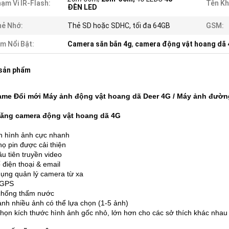
ạm Vi IR-Flash:
Tên Kh
ĐÈN LED
ẻ Nhớ:
Thẻ SD hoặc SDHC, tối đa 64GB
GSM:
m Nổi Bật:
Camera săn bắn 4g
,
camera động vật hoang dã 
 sản phẩm
ame Đổi mới Máy ảnh động vật hoang dã Deer 4G / Máy ảnh đườ
năng camera động vật hoang dã 4G
ền hình ảnh cực nhanh
thọ pin được cải thiện
ầu tiên truyền video
 điện thoại & email
ụng quản lý camera từ xa
í GPS
chống thấm nước
ảnh nhiều ảnh có thể lựa chọn (1-5 ảnh)
chọn kích thước hình ảnh gốc nhỏ, lớn hơn cho các sở thích khác nhau