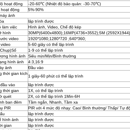
độ hoạt động
-20-60℃ (Nhiệt độ bảo quản: -30-70℃)
 hoạt động
5%-90%
máy ảnh
óa
lập trình được
 làm việc
Hình ảnh, Video, Chế độ kép
ỡ hình
30MP(6400x4800);16MP(4736×3552);5M (2592X1944)
hước video
1920*1080;1280*720 ;640*360;
 video
5-60 giây có thể lập trình
(Chụp)Số
1-9 có thể lập trình
ượng hình ảnh
Siêu mịn/Mịn/Bình thường
ạng hình ảnh
4:3,16:9
áy ảnh
Đầu vào
 thời gian kích
1 giây-60 phút có thể lập trình
 đầu vào
lập trình được
 thời gian
1X, có thể lập trình
ờ quét
2X, có thể lập trình 1Min-6H
ảnh ban đêm
Tầm ngắn, Nhanh, Tầm xa
ạy PIR
PIR với 4 mức độ nhạy: Cao/ Bình thường/ Thấp/ Tự đ
hẩu
lập trình được
ế hình ảnh
lập trình được
ời gian
lập trình được