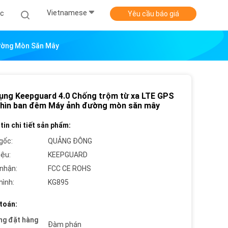
Vietnamese
ức
Yêu cầu báo giá
ường Mòn Săn Mây
ụng Keepguard 4.0 Chống trộm từ xa LTE GPS
hìn ban đêm Máy ảnh đường mòn săn mây
tin chi tiết sản phẩm:
gốc:
QUẢNG ĐÔNG
iệu:
KEEPGUARD
nhận:
FCC CE ROHS
hình:
KG895
toán:
ng đặt hàng
Đàm phán