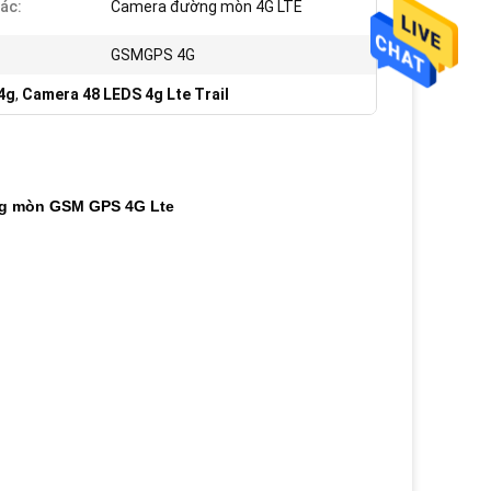
ác:
Camera đường mòn 4G LTE
GSMGPS 4G
4g
,
Camera 48 LEDS 4g Lte Trail
ng mòn GSM GPS 4G Lte