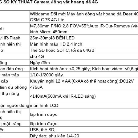
 SỐ KỸ THUẬT Camera động vật hoang dã 4G
Wildgame Đổi mới Máy ảnh động vật hoang dã Deer 4
GSM GPS 4G Lte
f=7,36mm F/NO:2,8 FOV=55°;Auto IR-Cut-Remove (vào
nh
kính Micro: 450mm
i IR-Flash
25m-30m;48 ĐÈN LED
nh hiển thị
Màn hình màu HD 2,4 inch
hớ
Thẻ SD hoặc SDHC, tối đa 64GB
cho 4G
động
Ngày đêm
ian đáp ứng
Kích hoạt hình ảnh: <0,25 giây; Kích hoạt video: <0,6 g
 màn trập
1/10-1/2000 giây.
 cấp
Khuyến nghị 12 × AA (6xAA có thể hoạt động);DC12V
điện dự phòng
<75uA
u thụ năng
<140mA(500mA khi IR-LED sáng)
iện người dùng
màn hình LCD
nh hiển thị
lập trình được
độ
hị mặt trăng
lập trình được
iện
USB; thẻ SD;
ệ
Dây đeo; phụ kiện 1/4-20