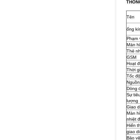
THÔNG
Tên
ống kí
Phạm v
Màn hì
Thẻ n
GSM
Hoạt 
Thời g
Tốc độ
Nguồn
Dòng 
Sự tiê
lượng
Giao d
Màn hì
nhiệt 
Hiển t
giao d
Bảo v