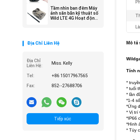
Ph
Tầm nhìn ban đêm Máy
ảnh săn bắn kỹ thuật số
Th
Wild LTE 4G Hoạt động
cả ngày và đêm
Là
Mô tả
Địa Chỉ Liên Hệ
Wildg
Địa Chỉ
Miss. Kelly
Liên Hệ:
Tính 
Tel:
+86 15017967565
* truy
Fax:
852--27688706
* tuổi 
* lần đ
*1-4 số
*Ứng d
* Vị tr
*IP66 
Tiếp xúc
*Hình 
* Tùy 