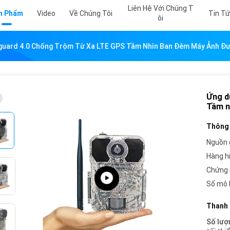
Liên Hệ Với Chúng T
n Phẩm
Video
Về Chúng Tôi
Tin T
Ôi
guard 4.0 Chống Trộm Từ Xa LTE GPS Tầm Nhìn Ban Đêm Máy Ảnh Đ
Ứng d
Tầm n
Thông 
Nguồn 
Hàng h
Chứng 
Số mô 
Thanh 
Số lượ