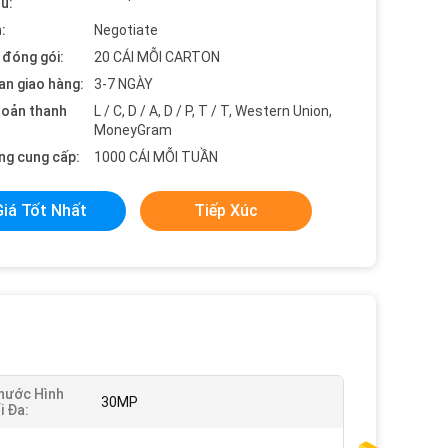
ểu:
:
Negotiate
t đóng gói:
20 CÁI MỖI CARTON
an giao hàng:
3-7 NGÀY
hoản thanh
L / C, D / A, D / P, T / T, Western Union,
MoneyGram
ng cung cấp:
1000 CÁI MỖI TUẦN
Giá Tốt Nhất
Tiếp Xúc
hước Hình
30MP
i Đa: