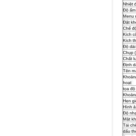
Nhiệt 
Độ ẩm
Menu 
Đặt kh
Chế độ
Kích c
Kích t
Độ dài
Chụp 
Chất l
Định d
Tên m
Khoảng
hoạt
tọa độ
Khoảng
Hẹn gi
Hình 
Độ nh
Mật k
Tái ch
dấu th