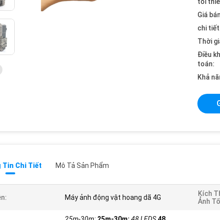
tối thi
Giá bán
chi tiế
Thời gi
Điều k
toán:
Khả nă
Tin Chi Tiết
Mô Tả Sản Phẩm
Kích T
n:
Máy ảnh động vật hoang dã 4G
Ảnh Tố
25m-30m;
25m-30m;
48 LEDS
48