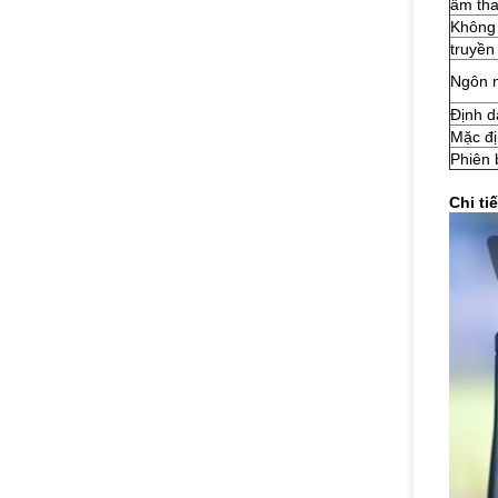
âm tha
Không
truyền
Ngôn 
Định 
Mặc đ
Phiên
Chi ti