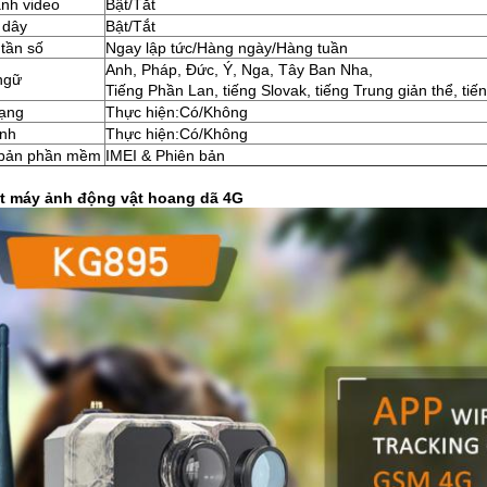
nh video
Bật/Tắt
 dây
Bật/Tắt
 tần số
Ngay lập tức/Hàng ngày/Hàng tuần
Anh, Pháp, Đức, Ý, Nga, Tây Ban Nha,
ngữ
Tiếng Phần Lan, tiếng Slovak, tiếng Trung giản thể, ti
dạng
Thực hiện:Có/Không
ịnh
Thực hiện:Có/Không
 bản phần mềm
IMEI & Phiên bản
ết máy ảnh động vật hoang dã 4G