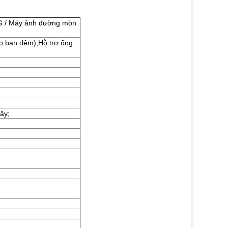
G / Máy ảnh đường mòn
 ban đêm);Hỗ trợ ống
iây;