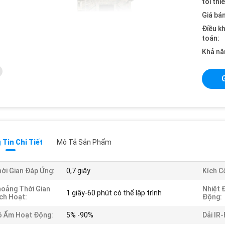
tối thi
Giá bán
Điều k
toán:
Khả nă
Tin Chi Tiết
Mô Tả Sản Phẩm
ời Gian Đáp Ứng:
0,7 giây
Kích C
oảng Thời Gian
Nhiệt 
1 giây-60 phút có thể lập trình
ch Hoạt:
Động:
ộ Ẩm Hoạt Động:
5% -90%
Dải IR-