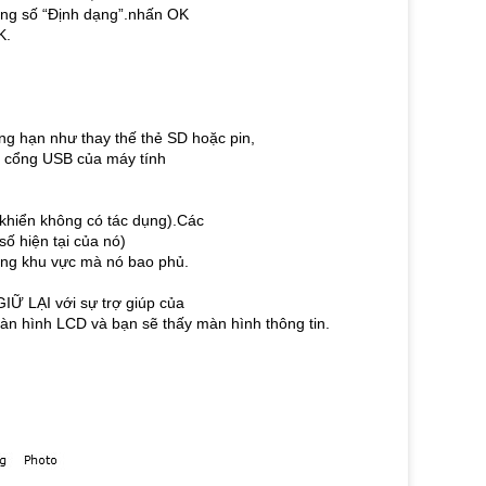
ông số “Định dạng”.nhấn OK
K.
ng hạn như thay thế thẻ SD hoặc pin,
i cổng USB của máy tính
 khiển không có tác dụng).Các
 hiện tại của nó)
rong khu vực mà nó bao phủ.
IỮ LẠI với sự trợ giúp của
àn hình LCD và bạn sẽ thấy màn hình thông tin.