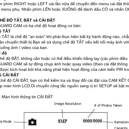
ấn phím RIGHT hoặc LEFT vài lần nữa để chuyển đến menu cài đặt th
o menu phụ, Nhấn phím LÊN hoặc XUỐNG để đánh dấu CÓ và nhấn O
HẾ ĐỘ TẮT, BẬT và CÀI ĐẶT
UARD CAM có ba chế độ hoạt động cơ bản:
ộ TẮT
 TẮT là chế độ "an toàn" khi phải thực hiện bất kỳ hành động nào, chẳ
ận chuyển thiết bị.Bạn sẽ sử dụng chế độ TẮT nếu kết nối máy ảnh vớ
 xuống ảnh / video của bạn.
ế độ
chế độ BẬT, không cần hoặc có thể điều khiển bằng tay (các phím điều
ARD CAM sẽ tự động chụp ảnh hoặc quay video (theo cài đặt thông số
 được kích hoạt bởi khả năng phát hiện hoạt động của cảm biến PIR t
ộ CÀI ĐẶT
chế độ CÀI ĐẶT, bạn có thể kiểm tra và thay đổi cài đặt của CAM KẾT G
ợp màn hình LCD.Di chuyển công tắc nguồn sang vị trí SETUP sẽ bật m
: Màn hình thông tin CÀI ĐẶT