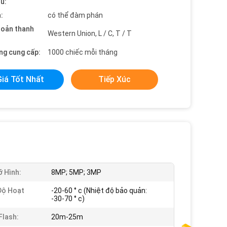
ểu:
:
có thể đàm phán
hoản thanh
Western Union, L / C, T / T
ng cung cấp:
1000 chiếc mỗi tháng
Giá Tốt Nhất
Tiếp Xúc
ỡ Hình:
8MP; 5MP; 3MP
Độ Hoạt
-20-60 ° c (Nhiệt độ bảo quản:
-30-70 ° c)
Flash:
20m-25m