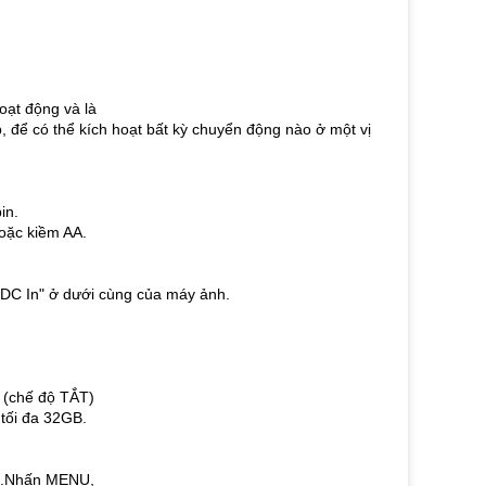
ạt động và là
 để có thể kích hoạt bất kỳ chuyển động nào ở một vị
in.
hoặc kiềm AA.
"DC In" ở dưới cùng của máy ảnh.
 (chế độ TẮT)
tối đa 32GB.
nh.Nhấn MENU,